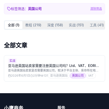
标签筛选：
英国公司
清除筛选
全部 (
1
)
教程
(
219
)
深度
(
158
)
实战
(
151
)
工具
(
41
)
全部文章
实战
亚马逊英国站卖家需要注册英国公司吗？Ltd、VAT、EORI、
PVA和银行账户清单
亚马逊英国站卖家是否需要英国公司，取决于平台主体、库存所在地、
进口清关、VAT和收款安排。本文原创解释中国卖家用英国Ltd开店的常
2026年6月1日
2分钟
131
亚马逊英国站
英国公司
VAT
见原因、VAT £90,000门槛和非英国企业规则、EORI、Postponed
VAT Accounting、银行KYC和地址一致性。
小鹰商务
服务