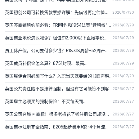
红权（2026）
英国初创公司可转换贷款票据详解：先借钱再定估值的
2026/07/30
融资方式（2026）
英国签商铺租约前必看：FRI租约和1954法案"续租权"是
2026/07/29
什么（2026）
英国商业地税怎么减免？租值£12,000以下直接零税
2026/07/29
（2026）
员工休产假，公司要付多少钱？£187.18周薪+52周产假
2026/07/29
规则（2026）
英国裁员补偿金怎么算？£751封顶、最高
2026/07/29
£22,530（2026）
英国雇佣合同必须写什么？入职当天就要给的书面声明
2026/07/29
清单（2026）
英国公共责任险不是法律强制，但没有它可能签不到客
2026/07/27
户合同（2026）
英国雇主必须买的强制保险：不买每天罚
2026/07/27
£2,500（2026）
英国公司名称 ≠ 商标！很多老板花了钱注册公司却没保
2026/07/27
护品牌（2026）
英国商标注册完全指南：£205起步费用和3-4个月流程
2026/07/27
详解（2026）