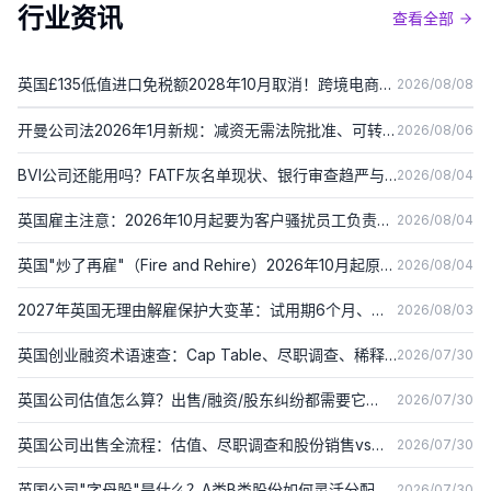
行业资讯
查看全部
英国£135低值进口免税额2028年10月取消！跨境电商、
2026/08/08
Dropshipping卖家成本要涨了
开曼公司法2026年1月新规：减资无需法院批准、可转
2026/08/06
LLC/本地公司详解
BVI公司还能用吗？FATF灰名单现状、银行审查趋严与
2026/08/04
2026年三项合规新规详解
英国雇主注意：2026年10月起要为客户骚扰员工负责！
2026/08/04
第三方骚扰新规详解
英国"炒了再雇"（Fire and Rehire）2026年10月起原则
2026/08/04
禁止！P&O渡轮事件催生新规详解
2027年英国无理由解雇保护大变革：试用期6个月、赔
2026/08/03
偿上限取消，雇主现在就要准备
英国创业融资术语速查：Cap Table、尽职调查、稀释
2026/07/30
到底是什么（2026）
英国公司估值怎么算？出售/融资/股东纠纷都需要它
2026/07/30
（2026）
英国公司出售全流程：估值、尽职调查和股份销售vs资
2026/07/30
产销售（2026）
英国公司"字母股"是什么？A类B类股份如何灵活分配分
2026/07/30