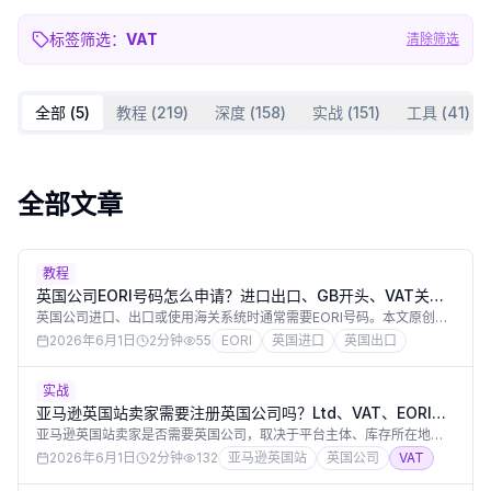
标签筛选：
VAT
清除筛选
全部 (
5
)
教程
(
219
)
深度
(
158
)
实战
(
151
)
工具
(
41
)
全部文章
教程
英国公司EORI号码怎么申请？进口出口、GB开头、VAT关联
和中国卖家清关指南
英国公司进口、出口或使用海关系统时通常需要EORI号码。本文原创解
释EORI适用场景、GB EORI、企业是否必须在英国established、与
2026年6月1日
2分钟
55
EORI
英国进口
英国出口
VAT号和PVA的关系、清关代理如何使用EORI，以及中国跨境电商常见
错误。
实战
亚马逊英国站卖家需要注册英国公司吗？Ltd、VAT、EORI、
PVA和银行账户清单
亚马逊英国站卖家是否需要英国公司，取决于平台主体、库存所在地、
进口清关、VAT和收款安排。本文原创解释中国卖家用英国Ltd开店的常
2026年6月1日
2分钟
132
亚马逊英国站
英国公司
VAT
见原因、VAT £90,000门槛和非英国企业规则、EORI、Postponed
VAT Accounting、银行KYC和地址一致性。