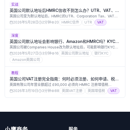
实战
英国公司默认地址后HMRC信收不到怎么办？UTR、VAT、
PAYE和税务罚款补救清单
英国公司变为默认地址后，HMRC的UTR、Corporation Tax、VAT、
PAYE和罚款信件可能无法及时收到。本文原创解释如何检查HMRC
2026年5月28日
2分钟
20
HMRC信件
UTR
VAT
online account、补发UTR、更新税务通信地址、排查VAT和PAYE状
态、避免因为漏信导致逾期罚款。
深度
英国公司默认地址会影响银行、Amazon和HMRC吗？KYC、
VAT、UTR和平台审核风险
英国公司被Companies House改为默认地址后，可能影响银行KYC、
Amazon/eBay/TikTok Shop主体审核、HMRC税务信件、VAT和
2026年5月27日
3分钟
16
英国公司默认地址
银行KYC
Corporation Tax通知。本文原创从用户搜索角度解释默认地址对实际
Amazon英国公司
经营的影响、哪些资料要同步、以及恢复地址后的检查清单。
教程
英国公司VAT注册完全指南：何时必须注册、如何申请、税率
是多少
英国有限公司年营业额超过 £90,000 必须向 HMRC 注册增值税
（VAT）。本文详解 VAT 注册触发条件、申请流程、三档税率
2026年3月19日
3分钟
88
英国VAT注册
英国增值税
VAT
（20%/5%/0%）、申报周期及常见误区，帮助在英国经营的中国企业
主准确把握 VAT 合规要求。
小鹰商务
服务