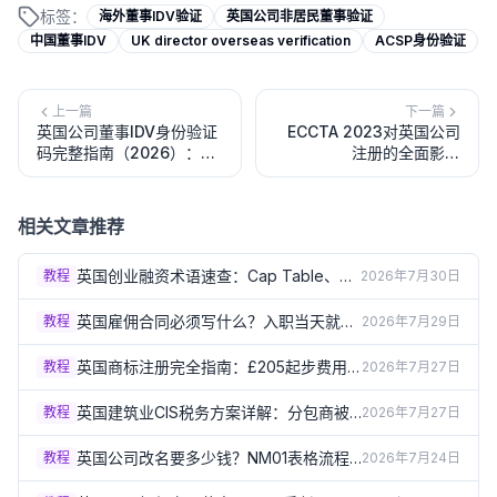
标签：
海外董事IDV验证
英国公司非居民董事验证
中国董事IDV
UK director overseas verification
ACSP身份验证
上一篇
下一篇
英国公司董事IDV身份验证
ECCTA 2023对英国公司
码完整指南（2026）：什
注册的全面影响
么是IDV码、如何申请、截
（2026）：身份验证、透
止日期与不验证的后果
明度新规与合规要点
相关文章推荐
英国创业融资术语速查：Cap Table、尽
教程
2026年7月30日
职调查、稀释到底是什么（2026）
英国雇佣合同必须写什么？入职当天就要
教程
2026年7月29日
给的书面声明清单（2026）
英国商标注册完全指南：£205起步费用
教程
2026年7月27日
和3-4个月流程详解（2026）
英国建筑业CIS税务方案详解：分包商被
教程
2026年7月27日
扣20%还是30%？（2026）
英国公司改名要多少钱？NM01表格流程
教程
2026年7月24日
和特别决议要求（2026）