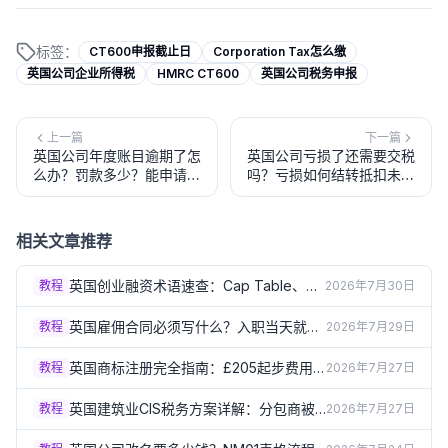
标签：
CT600申报截止日
Corporation Tax怎么缴
英国公司企业所得税
HMRC CT600
英国公司税务申报
上一篇
下一篇
英国公司年度账目逾期了怎
英国公司亏损了还需要交税
么办？罚款多少？能申请减
吗？亏损如何结转抵扣未来
免吗？（2026）
利润？（2026）
相关文章推荐
英国创业融资术语速查：Cap Table、尽
教程
2026年7月30日
职调查、稀释到底是什么（2026）
英国雇佣合同必须写什么？入职当天就要
教程
2026年7月29日
给的书面声明清单（2026）
英国商标注册完全指南：£205起步费用
教程
2026年7月27日
和3-4个月流程详解（2026）
英国建筑业CIS税务方案详解：分包商被
教程
2026年7月27日
扣20%还是30%？（2026）