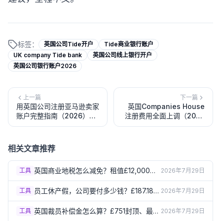
标签：
英国公司Tide开户
Tide商业银行账户
UK company Tide bank
英国公司线上银行开户
英国公司银行账户2026
上一篇
下一篇
用英国公司注册亚马逊卖家
英国Companies House
账户完整指南（2026）：
注册费用全面上调（2026
开店流程、VAT要求与
年2月）：最新收费标准完
Brand Registry
整指南
相关文章推荐
英国商业地税怎么减免？租值£12,000以
工具
2026年7月29日
下直接零税（2026）
员工休产假，公司要付多少钱？£187.18周
工具
2026年7月29日
薪+52周产假规则（2026）
英国裁员补偿金怎么算？£751封顶、最高
工具
2026年7月29日
£22,530（2026）