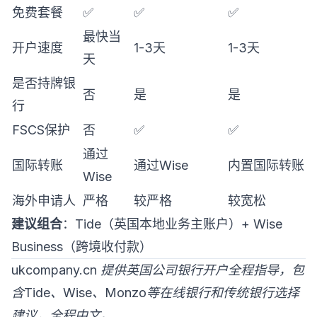
免费套餐
✅
✅
✅
最快当
开户速度
1-3天
1-3天
天
是否持牌银
否
是
是
行
FSCS保护
否
✅
✅
通过
国际转账
通过Wise
内置国际转账
Wise
海外申请人
严格
较严格
较宽松
建议组合
：Tide（英国本地业务主账户）+ Wise
Business（跨境收付款）
ukcompany.cn 提供英国公司银行开户全程指导，包
含Tide、Wise、Monzo等在线银行和传统银行选择
建议，全程中文。