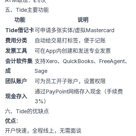
ATM取现：£1/次
五、Tide主要功能
功能
说明
Tide借记卡
可申请多张实体/虚拟Mastercard
费用分类
自动给交易打标签，便于记账
发票工具
可在App内创建和发送专业发票
会计软件集
支持Xero、QuickBooks、FreeAgent、
成
Sage
团队账户
可为员工开子账户，设置权限
通过PayPoint网络存入现金（手续费
现金存入
3%）
六、Tide的优缺点
优点
：
开户快速，全程线上，无需面谈