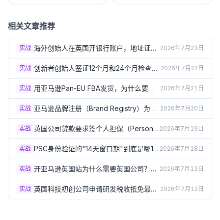
开户条件、功能、费用与适
件、流程、费用与优缺点
合场景
相关文章推荐
海外创始人在英国开银行账户，地址证明
实战
2026年7月23日
总被拒？3个实操方案（2026）
创新者创始人签证12个月和24个月检查
实战
2026年7月22日
点：怎样才算"进展达标"？（2026）
用亚马逊Pan-EU FBA发货，为什么要在
实战
2026年7月21日
德法意西波5国注册VAT？（2026）
亚马逊品牌注册（Brand Registry）为什
实战
2026年7月20日
么必须要有英国商标？（2026）
英国公司贷款要求签个人担保（Personal
实战
2026年7月19日
Guarantee）？签之前必须了解的风险
（2026）
PSC身份验证的"14天窗口期"到底是哪14
实战
2026年7月18日
天？出生月份规则详解（2026）
开亚马逊英国站为什么需要英国公司？企
实战
2026年7月13日
业卖家资质要求详解（2026）
英国科技初创公司申请研发税收抵免最容
实战
2026年7月12日
易踩的5个坑（2026）