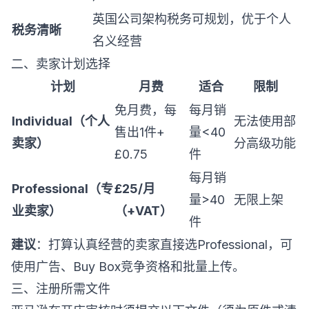
英国公司架构税务可规划，优于个人
税务清晰
名义经营
二、卖家计划选择
计划
月费
适合
限制
免月费，每
每月销
Individual（个人
无法使用部
售出1件+
量<40
卖家）
分高级功能
£0.75
件
每月销
Professional（专
£25/月
量>40
无限上架
业卖家）
（+VAT）
件
建议
：打算认真经营的卖家直接选Professional，可
使用广告、Buy Box竞争资格和批量上传。
三、注册所需文件