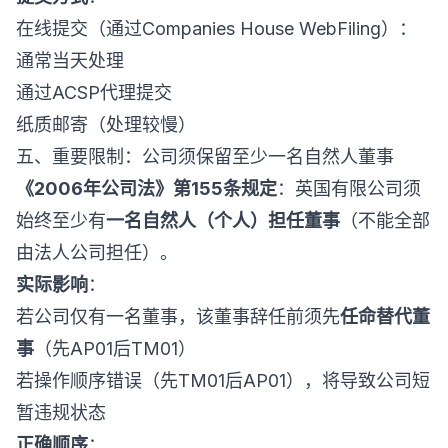
在线提交（通过Companies House WebFiling）：
通常当天处理
通过ACSP代理提交
纸质邮寄（处理较慢）
五、重要限制：公司须保留至少一名自然人董事
《2006年公司法》第155条规定
：英国有限公司须
始终至少有
一名自然人（个人）担任董事
（不能全部
由法人公司担任）。
实际影响
：
若公司仅有一名董事，该董事辞任前须先
任命替代董
事
（先AP01后TM01）
若操作顺序错误（先TM01后AP01），将导致公司短
暂违规状态
正确顺序
：