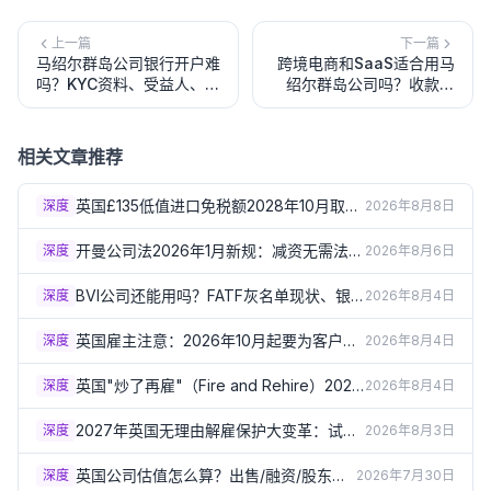
上一篇
下一篇
马绍尔群岛公司银行开户难
跨境电商和SaaS适合用马
吗？KYC资料、受益人、资
绍尔群岛公司吗？收款、
金来源和常见被拒原因
VAT、平台KYC和英国Ltd
替代方案
相关文章推荐
英国£135低值进口免税额2028年10月取
深度
2026年8月8日
消！跨境电商、Dropshipping卖家成本要
涨了
开曼公司法2026年1月新规：减资无需法院
深度
2026年8月6日
批准、可转LLC/本地公司详解
BVI公司还能用吗？FATF灰名单现状、银
深度
2026年8月4日
行审查趋严与2026年三项合规新规详解
英国雇主注意：2026年10月起要为客户骚
深度
2026年8月4日
扰员工负责！第三方骚扰新规详解
英国"炒了再雇"（Fire and Rehire）2026
深度
2026年8月4日
年10月起原则禁止！P&O渡轮事件催生新
规详解
2027年英国无理由解雇保护大变革：试用
深度
2026年8月3日
期6个月、赔偿上限取消，雇主现在就要准
备
英国公司估值怎么算？出售/融资/股东纠
深度
2026年7月30日