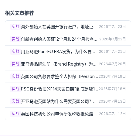
Standing清单
相关文章推荐
海外创始人在英国开银行账户，地址证明
实战
2026年7月23日
总被拒？3个实操方案（2026）
创新者创始人签证12个月和24个月检查
实战
2026年7月22日
点：怎样才算"进展达标"？（2026）
用亚马逊Pan-EU FBA发货，为什么要在
实战
2026年7月21日
德法意西波5国注册VAT？（2026）
亚马逊品牌注册（Brand Registry）为什
实战
2026年7月20日
么必须要有英国商标？（2026）
英国公司贷款要求签个人担保（Personal
实战
2026年7月19日
Guarantee）？签之前必须了解的风险
（2026）
PSC身份验证的"14天窗口期"到底是哪14
实战
2026年7月18日
天？出生月份规则详解（2026）
开亚马逊英国站为什么需要英国公司？企
实战
2026年7月13日
业卖家资质要求详解（2026）
英国科技初创公司申请研发税收抵免最容
实战
2026年7月12日
易踩的5个坑（2026）