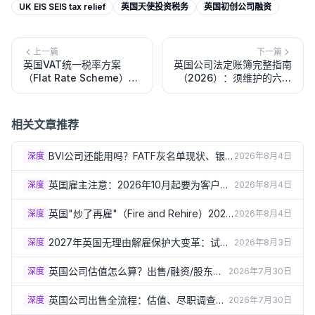
UK EIS SEIS tax relief
英国天使投资税务
英国初创公司融资
上一篇
下一篇
英国VAT统一税率方案
英国公司法定账簿完整指南
（Flat Rate Scheme）完
（2026）：须维护的六类
整指南（2026）：适用行
登记册、存放要求与违规后
业税率表、节税计算与注意
果
事项
相关文章推荐
BVI公司还能用吗？FATF灰名单现状、银
深度
2026年8月4日
行审查趋严与2026年三项合规新规详解
英国雇主注意：2026年10月起要为客户骚
深度
2026年8月4日
扰员工负责！第三方骚扰新规详解
英国"炒了再雇"（Fire and Rehire）2026
深度
2026年8月4日
年10月起原则禁止！P&O渡轮事件催生新
规详解
2027年英国无理由解雇保护大变革：试用
深度
2026年8月3日
期6个月、赔偿上限取消，雇主现在就要准
备
英国公司估值怎么算？出售/融资/股东纠
深度
2026年7月30日
纷都需要它（2026）
英国公司出售全流程：估值、尽职调查和
深度
2026年7月30日
股份销售vs资产销售（2026）