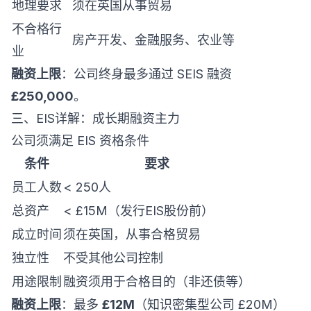
地理要求
须在英国从事贸易
不合格行
房产开发、金融服务、农业等
业
融资上限
：公司终身最多通过 SEIS 融资
£250,000
。
三、EIS详解：成长期融资主力
公司须满足 EIS 资格条件
条件
要求
员工人数
< 250人
总资产
< £15M（发行EIS股份前）
成立时间
须在英国，从事合格贸易
独立性
不受其他公司控制
用途限制
融资须用于合格目的（非还债等）
融资上限
：最多
£12M
（知识密集型公司 £20M）