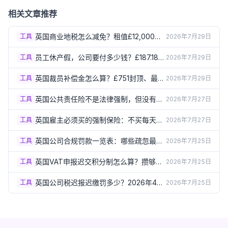
途与补办
相关文章推荐
英国商业地税怎么减免？租值£12,000以
工具
2026年7月29日
下直接零税（2026）
员工休产假，公司要付多少钱？£187.18周
工具
2026年7月29日
薪+52周产假规则（2026）
英国裁员补偿金怎么算？£751封顶、最高
工具
2026年7月29日
£22,530（2026）
英国公共责任险不是法律强制，但没有它
工具
2026年7月27日
可能签不到客户合同（2026）
英国雇主必须买的强制保险：不买每天罚
工具
2026年7月27日
£2,500（2026）
英国公司合规罚款一览表：哪些疏忽最容
工具
2026年7月25日
易让你多花几千镑？（2026）
英国VAT申报迟交积分制怎么算？攒够分
工具
2026年7月25日
数直接罚£200（2026）
英国公司税迟报迟缴罚多少？2026年4月
工具
2026年7月25日
起新罚款标准翻倍（2026）