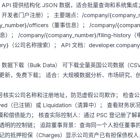
use API 提供结构化 JSON 数据，适合批量查询和系统集
use 开发者门户注册）； 主要端点：/company/{company
_number}/officers（董事信息）； /company/{company_
SC信息）； /company/{company_number}/filing-hist
{query}（公司名称搜索）； API 文档：developer.company
k。
ouse 数据下载（Bulk Data） 可下载全量英国公司数据
月更新，免费下载； 适合：大规模数据分析、市场研究、
号核实公司名称和注册地址，防范虚假公司欺诈； 检查
solved（已注销）或 Liquidation（清算中）； 查看
和偿债能力； 核查实际控制人：通过 PSC 登记册了解
不透明的控制链； 追踪董事背景：查询同一个人担任董事
记的抵押担保（Charges）显示公司资产已有担保债权