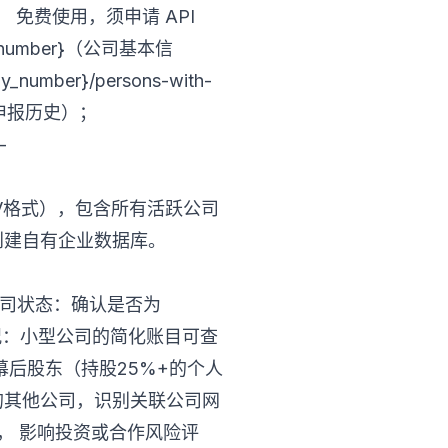
成； 免费使用，须申请 API
_number}（公司基本信
number}/persons-with-
ory（申报历史）；
-
（CSV格式），包含所有活跃公司
创建自有企业数据库。
公司状态：确认是否为
财务状况：小型公司的简化账目可查
幕后股东（持股25%+的个人
的其他公司，识别关联公司网
人， 影响投资或合作风险评