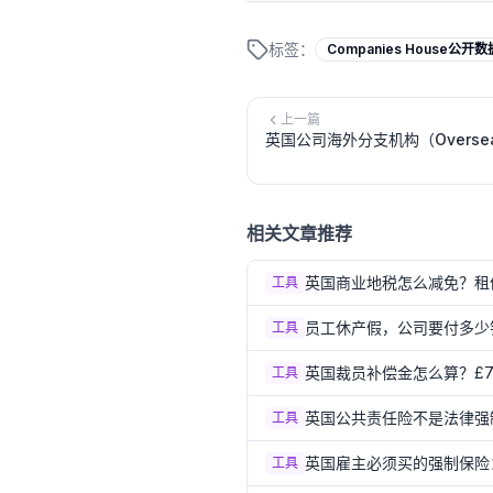
标签：
Companies House公开数
上一篇
英国公司海外分支机构（Oversea
相关文章推荐
英国商业地税怎么减免？租值£
工具
员工休产假，公司要付多少钱？
工具
英国裁员补偿金怎么算？£751
工具
英国公共责任险不是法律强
工具
英国雇主必须买的强制保险：不
工具