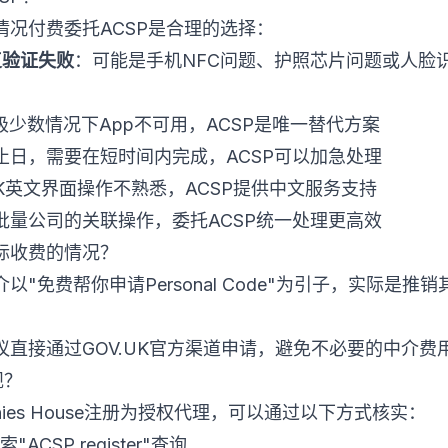
况付费委托ACSP是合理的选择：
p反复验证失败
：可能是手机NFC问题、护照芯片问题或人脸识
极少数情况下App不可用，ACSP是唯一替代方案
止日，需要在短时间内完成，ACSP可以加急处理
UK英文界面操作不熟悉，ACSP提供中文服务支持
批量公司的关联操作，委托ACSP统一处理更高效
际收费的情况？
"免费帮你申请Personal Code"为引子，实际是
直接通过GOV.UK官方渠道申请，避免不必要的中介费
规？
nies House注册为授权代理，可以通过以下方式核实：
"ACSP register"查询