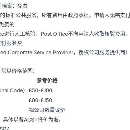
到公司档案：免费
use提供的标准公共服务，所有费用由政府承担，申请人无需支
是免费的
fice进行人工核验，Post Office不向申请人收取核验
支付服务费
sed Corporate Service Provider，授权公司服
，常见价格范围：
参考价格
al Code）
£50-£100
£80-£150
视公司数量议价
具体以各ACSP报价为准。
SP？