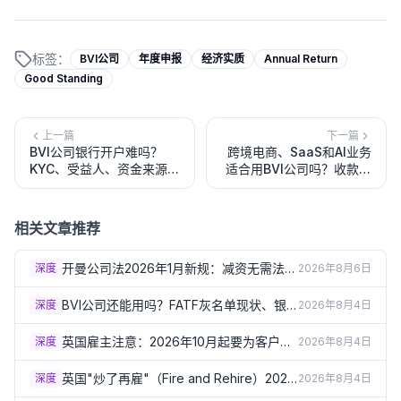
标签：
BVI公司
年度申报
经济实质
Annual Return
Good Standing
上一篇
下一篇
BVI公司银行开户难吗？
跨境电商、SaaS和AI业务
KYC、受益人、资金来源、
适合用BVI公司吗？收款、
CRS和常见被拒原因
VAT、平台KYC和英国Ltd
替代方案
相关文章推荐
开曼公司法2026年1月新规：减资无需法院
深度
2026年8月6日
批准、可转LLC/本地公司详解
BVI公司还能用吗？FATF灰名单现状、银
深度
2026年8月4日
行审查趋严与2026年三项合规新规详解
英国雇主注意：2026年10月起要为客户骚
深度
2026年8月4日
扰员工负责！第三方骚扰新规详解
英国"炒了再雇"（Fire and Rehire）2026
深度
2026年8月4日
年10月起原则禁止！P&O渡轮事件催生新