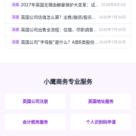
规详解
2027年英国无理由解雇保护大变革：试用
深度
2026年8月3日
期6个月、赔偿上限取消，雇主现在就要准
备
英国公司估值怎么算？出售/融资/股东纠
深度
2026年7月30日
纷都需要它（2026）
英国公司出售全流程：估值、尽职调查和
深度
2026年7月30日
股份销售vs资产销售（2026）
英国公司"字母股"是什么？A类B类股份如
深度
2026年7月30日
何灵活分配分红权（2026）
小鹰商务专业服务
英国公司注册
英国地址服务
会计税务服务
个人识别码申请