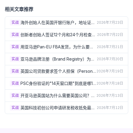
与常见问题
相关文章推荐
海外创始人在英国开银行账户，地址证明
实战
2026年7月23日
总被拒？3个实操方案（2026）
创新者创始人签证12个月和24个月检查
实战
2026年7月22日
点：怎样才算"进展达标"？（2026）
用亚马逊Pan-EU FBA发货，为什么要在
实战
2026年7月21日
德法意西波5国注册VAT？（2026）
亚马逊品牌注册（Brand Registry）为什
实战
2026年7月20日
么必须要有英国商标？（2026）
英国公司贷款要求签个人担保（Personal
实战
2026年7月19日
Guarantee）？签之前必须了解的风险
（2026）
PSC身份验证的"14天窗口期"到底是哪14
实战
2026年7月18日
天？出生月份规则详解（2026）
开亚马逊英国站为什么需要英国公司？企
实战
2026年7月13日
业卖家资质要求详解（2026）
英国科技初创公司申请研发税收抵免最容
实战
2026年7月12日
易踩的5个坑（2026）