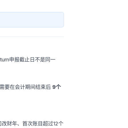
南
Return申报截止日不是同一
ax通常需要在会计期间结束后
9个
ds。公司改财年、首次账目超过12个