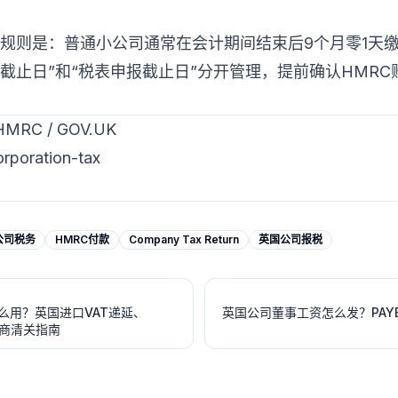
Tax的核心规则是：普通小公司通常在会计期间结束后9个月零1
截止日”和“税表申报截止日”分开管理，提前确认HMR
C / GOV.UK
rporation-tax
公司税务
HMRC付款
Company Tax Return
英国公司报税
ing怎么用？英国进口VAT递延、
英国公司董事工资怎么发？PAYE注册
境电商清关指南