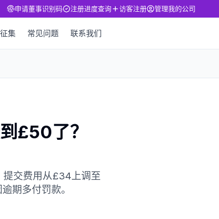
申请董事识别码
注册进度查询
访客注册
管理我的公司
征集
常见问题
联系我们
费涨到£50了？
确认声明）提交费用从£34上调至
因逾期多付罚款。