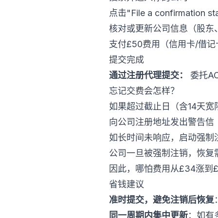
点击"File a confirmation st
核对或更新公司信息（股东、
支付£50费用（信用卡/借记
提交完成
通过注册代理提交：
委托A
忘记交费会怎样？
如果超过截止日（含14天宽限期
向公司注册地址发出警告信
如长时间未响应，启动强制注销（Co
公司一旦被强制注销，恢复
因此，哪怕费用从£34涨到
省钱建议
准时提交，避免注销后恢复
同一周期内集中更新
：如有