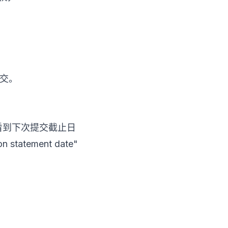
交。
t"页面可看到下次提交截止日
atement date"