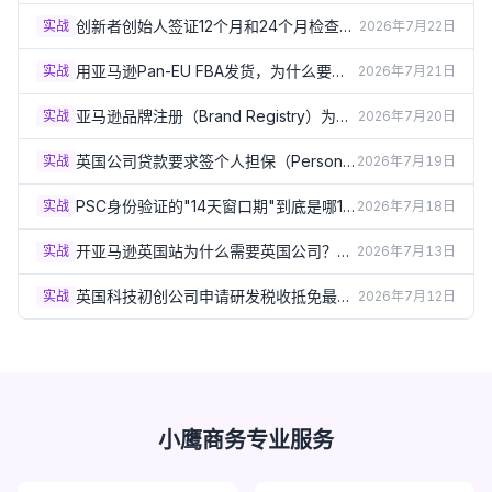
总被拒？3个实操方案（2026）
创新者创始人签证12个月和24个月检查
实战
2026年7月22日
点：怎样才算"进展达标"？（2026）
用亚马逊Pan-EU FBA发货，为什么要在
实战
2026年7月21日
德法意西波5国注册VAT？（2026）
亚马逊品牌注册（Brand Registry）为什
实战
2026年7月20日
么必须要有英国商标？（2026）
英国公司贷款要求签个人担保（Personal
实战
2026年7月19日
Guarantee）？签之前必须了解的风险
（2026）
PSC身份验证的"14天窗口期"到底是哪14
实战
2026年7月18日
天？出生月份规则详解（2026）
开亚马逊英国站为什么需要英国公司？企
实战
2026年7月13日
业卖家资质要求详解（2026）
英国科技初创公司申请研发税收抵免最容
实战
2026年7月12日
易踩的5个坑（2026）
小鹰商务专业服务