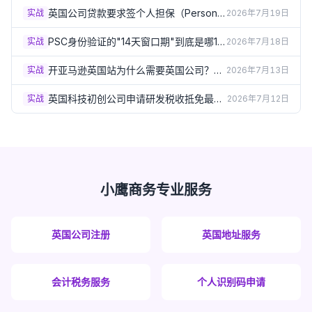
英国公司贷款要求签个人担保（Personal
实战
2026年7月19日
Guarantee）？签之前必须了解的风险
（2026）
PSC身份验证的"14天窗口期"到底是哪14
实战
2026年7月18日
天？出生月份规则详解（2026）
开亚马逊英国站为什么需要英国公司？企
实战
2026年7月13日
业卖家资质要求详解（2026）
英国科技初创公司申请研发税收抵免最容
实战
2026年7月12日
易踩的5个坑（2026）
小鹰商务专业服务
英国公司注册
英国地址服务
会计税务服务
个人识别码申请