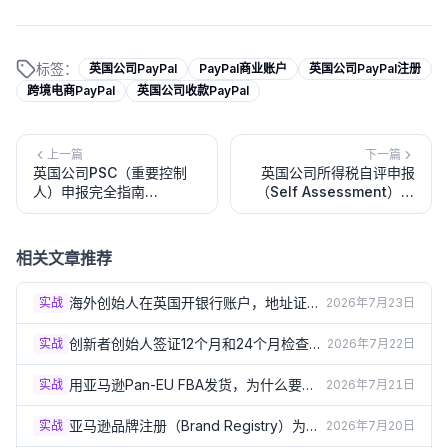
标签：
英国公司PayPal
PayPal商业账户
英国公司PayPal注册
跨境电商PayPal
英国公司收款PayPal
上一篇
下一篇
英国公司PSC（重要控制
英国公司所得税自评申报
人）申报完全指南
（Self Assessment）完
（2026）：谁是PSC？怎
全指南（2026）：董事如
么申报？
何报税？
相关文章推荐
海外创始人在英国开银行账户，地址证明
实战
2026年7月23日
总被拒？3个实操方案（2026）
创新者创始人签证12个月和24个月检查
实战
2026年7月22日
点：怎样才算"进展达标"？（2026）
用亚马逊Pan-EU FBA发货，为什么要在
实战
2026年7月21日
德法意西波5国注册VAT？（2026）
亚马逊品牌注册（Brand Registry）为什
实战
2026年7月20日
么必须要有英国商标？（2026）