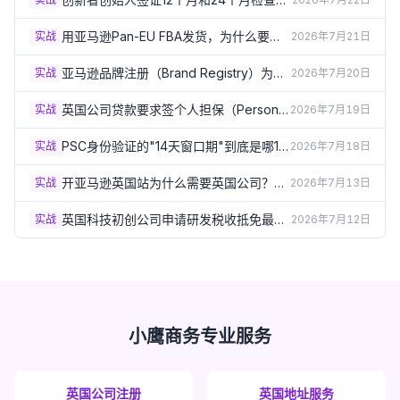
点：怎样才算"进展达标"？（2026）
用亚马逊Pan-EU FBA发货，为什么要在
实战
2026年7月21日
德法意西波5国注册VAT？（2026）
亚马逊品牌注册（Brand Registry）为什
实战
2026年7月20日
么必须要有英国商标？（2026）
英国公司贷款要求签个人担保（Personal
实战
2026年7月19日
Guarantee）？签之前必须了解的风险
（2026）
PSC身份验证的"14天窗口期"到底是哪14
实战
2026年7月18日
天？出生月份规则详解（2026）
开亚马逊英国站为什么需要英国公司？企
实战
2026年7月13日
业卖家资质要求详解（2026）
英国科技初创公司申请研发税收抵免最容
实战
2026年7月12日
易踩的5个坑（2026）
小鹰商务专业服务
英国公司注册
英国地址服务