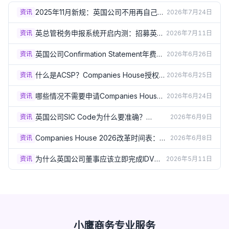
2025年11月新规：英国公司不用再自己维
资讯
2026年7月24日
护董事登记册了？(2026)
英总管税务申报系统开启内测：招募英国
资讯
2026年7月11日
会计师体验官，内测期间完全免费
（2026）
英国公司Confirmation Statement年费涨
资讯
2026年6月26日
到£50了？2026费用变化和省钱方法
什么是ACSP？Companies House授权代
资讯
2026年6月25日
理人是做什么的？普通用户实用指南
（2026）
哪些情况不需要申请Companies House
资讯
2026年6月24日
个人识别码？身份验证豁免和例外情况
（2026）
英国公司SIC Code为什么要准确？
资讯
2026年6月9日
dormant 99999、non-trading 74990、
贷款和申报被拒风险
Companies House 2026改革时间表：身
资讯
2026年6月8日
份验证、ACSP、账目软件申报、地址和公
司透明度
为什么英国公司董事应该立即完成IDV验
资讯
2026年5月11日
证？2026年四大合规理由
小鹰商务专业服务