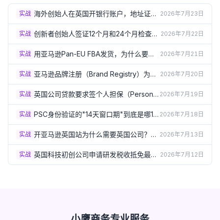
海外创始人在英国开银行账户，地址证明
实战
2026年7月23日
总被拒？3个实操方案（2026）
创新者创始人签证12个月和24个月检查
实战
2026年7月22日
点：怎样才算"进展达标"？（2026）
用亚马逊Pan-EU FBA发货，为什么要在
实战
2026年7月21日
德法意西波5国注册VAT？（2026）
亚马逊品牌注册（Brand Registry）为什
实战
2026年7月20日
么必须要有英国商标？（2026）
英国公司贷款要求签个人担保（Personal
实战
2026年7月19日
Guarantee）？签之前必须了解的风险
（2026）
PSC身份验证的"14天窗口期"到底是哪14
实战
2026年7月18日
天？出生月份规则详解（2026）
开亚马逊英国站为什么需要英国公司？企
实战
2026年7月13日
业卖家资质要求详解（2026）
英国科技初创公司申请研发税收抵免最容
实战
2026年7月12日
易踩的5个坑（2026）
小鹰商务专业服务