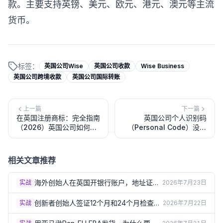
款。主要支持英镑、美元、欧元、港元、澳元等主流
货币。
标签：
英国公司Wise
英国公司收款
Wise Business
英国公司跨境收款
英国公司国际转账
上一篇
下一篇
在英国注册商标：完全指南
英国公司个人识别码
（2026）英国公司如何保
（Personal Code）没收
护品牌？
到怎么办？查询与补领完全
指南
相关文章推荐
海外创始人在英国开银行账户，地址证明
实战
2026年7月23日
总被拒？3个实操方案（2026）
创新者创始人签证12个月和24个月检查
实战
2026年7月22日
点：怎样才算"进展达标"？（2026）