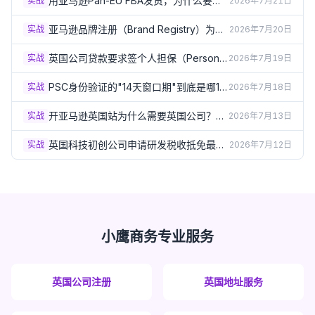
用亚马逊Pan-EU FBA发货，为什么要在
实战
2026年7月21日
德法意西波5国注册VAT？（2026）
亚马逊品牌注册（Brand Registry）为什
实战
2026年7月20日
么必须要有英国商标？（2026）
英国公司贷款要求签个人担保（Personal
实战
2026年7月19日
Guarantee）？签之前必须了解的风险
（2026）
PSC身份验证的"14天窗口期"到底是哪14
实战
2026年7月18日
天？出生月份规则详解（2026）
开亚马逊英国站为什么需要英国公司？企
实战
2026年7月13日
业卖家资质要求详解（2026）
英国科技初创公司申请研发税收抵免最容
实战
2026年7月12日
易踩的5个坑（2026）
小鹰商务专业服务
英国公司注册
英国地址服务