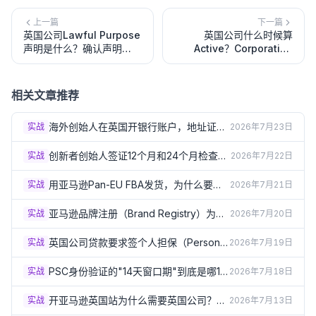
上一篇
下一篇
英国公司Lawful Purpose
英国公司什么时候算
声明是什么？确认声明
Active？Corporation
CS01中的合法目的要求解
Tax交易状态、休眠通知与
析
报税区别
相关文章推荐
海外创始人在英国开银行账户，地址证明
实战
2026年7月23日
总被拒？3个实操方案（2026）
创新者创始人签证12个月和24个月检查
实战
2026年7月22日
点：怎样才算"进展达标"？（2026）
用亚马逊Pan-EU FBA发货，为什么要在
实战
2026年7月21日
德法意西波5国注册VAT？（2026）
亚马逊品牌注册（Brand Registry）为什
实战
2026年7月20日
么必须要有英国商标？（2026）
英国公司贷款要求签个人担保（Personal
实战
2026年7月19日
Guarantee）？签之前必须了解的风险
（2026）
PSC身份验证的"14天窗口期"到底是哪14
实战
2026年7月18日
天？出生月份规则详解（2026）
开亚马逊英国站为什么需要英国公司？企
实战
2026年7月13日
业卖家资质要求详解（2026）