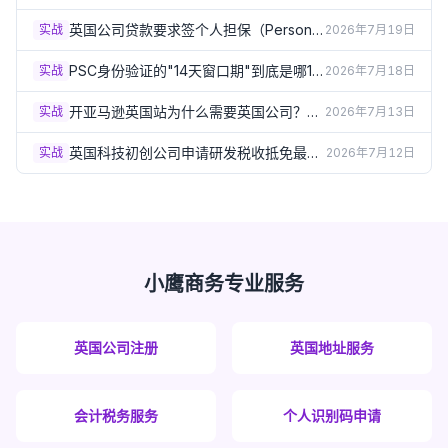
么必须要有英国商标？（2026）
英国公司贷款要求签个人担保（Personal
实战
2026年7月19日
Guarantee）？签之前必须了解的风险
（2026）
PSC身份验证的"14天窗口期"到底是哪14
实战
2026年7月18日
天？出生月份规则详解（2026）
开亚马逊英国站为什么需要英国公司？企
实战
2026年7月13日
业卖家资质要求详解（2026）
英国科技初创公司申请研发税收抵免最容
实战
2026年7月12日
易踩的5个坑（2026）
小鹰商务专业服务
英国公司注册
英国地址服务
会计税务服务
个人识别码申请