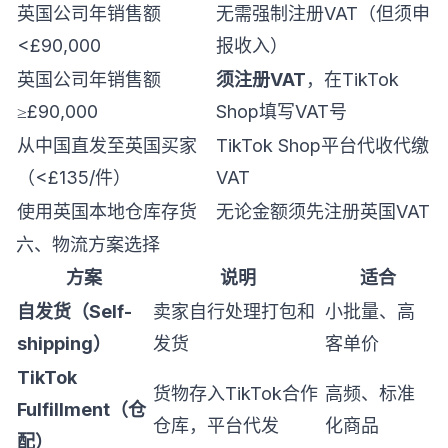
英国公司年销售额
无需强制注册VAT（但须申
<£90,000
报收入）
英国公司年销售额
须注册VAT
，在TikTok
≥£90,000
Shop填写VAT号
从中国直发至英国买家
TikTok Shop平台代收代缴
（<£135/件）
VAT
使用英国本地仓库存货
无论金额须先注册英国VAT
六、物流方案选择
方案
说明
适合
自发货（Self-
卖家自行处理打包和
小批量、高
shipping）
发货
客单价
TikTok
货物存入TikTok合作
高频、标准
Fulfillment（仓
仓库，平台代发
化商品
配）