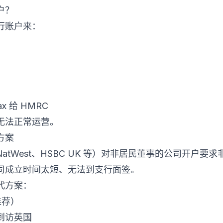
户？
行账户来：
Tax 给 HMRC
无法正常运营。
方案
、NatWest、HSBC UK 等）对非居民董事的公司开户
司成立时间太短、无法到支行面签。
代方案：
人推荐）
到访英国