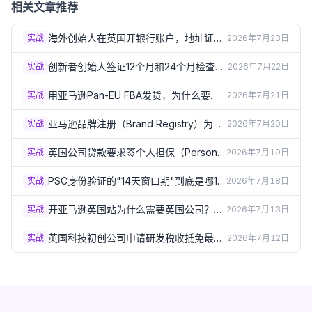
相关文章推荐
海外创始人在英国开银行账户，地址证明
实战
2026年7月23日
总被拒？3个实操方案（2026）
创新者创始人签证12个月和24个月检查
实战
2026年7月22日
点：怎样才算"进展达标"？（2026）
用亚马逊Pan-EU FBA发货，为什么要在
实战
2026年7月21日
德法意西波5国注册VAT？（2026）
亚马逊品牌注册（Brand Registry）为什
实战
2026年7月20日
么必须要有英国商标？（2026）
英国公司贷款要求签个人担保（Personal
实战
2026年7月19日
Guarantee）？签之前必须了解的风险
（2026）
PSC身份验证的"14天窗口期"到底是哪14
实战
2026年7月18日
天？出生月份规则详解（2026）
开亚马逊英国站为什么需要英国公司？企
实战
2026年7月13日
业卖家资质要求详解（2026）
英国科技初创公司申请研发税收抵免最容
实战
2026年7月12日
易踩的5个坑（2026）