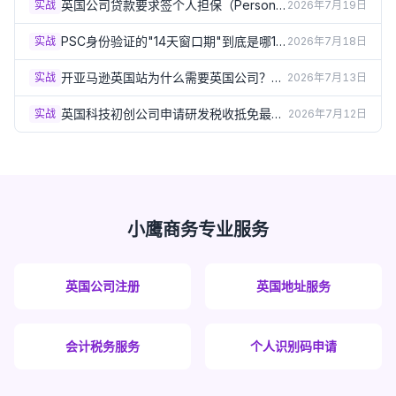
英国公司贷款要求签个人担保（Personal
实战
2026年7月19日
Guarantee）？签之前必须了解的风险
（2026）
PSC身份验证的"14天窗口期"到底是哪14
实战
2026年7月18日
天？出生月份规则详解（2026）
开亚马逊英国站为什么需要英国公司？企
实战
2026年7月13日
业卖家资质要求详解（2026）
英国科技初创公司申请研发税收抵免最容
实战
2026年7月12日
易踩的5个坑（2026）
小鹰商务专业服务
英国公司注册
英国地址服务
会计税务服务
个人识别码申请