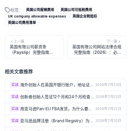
标签：
英国公司报销费用
英国公司可抵税费用
UK company allowable expenses
英国企业税抵扣
英国公司费用清单
上一篇
下一篇
英国有限公司薪资条
英国有限公司网站法律合规
（Payslip）完整指南
完整指南（2026）：必须
（2026）：法定项目、
显示的公司信息、隐私政策
PAYE计算与发放要求
与Cookie法规
相关文章推荐
海外创始人在英国开银行账户，地址证明
实战
2026年7月23日
总被拒？3个实操方案（2026）
创新者创始人签证12个月和24个月检查
实战
2026年7月22日
点：怎样才算"进展达标"？（2026）
用亚马逊Pan-EU FBA发货，为什么要在
实战
2026年7月21日
德法意西波5国注册VAT？（2026）
亚马逊品牌注册（Brand Registry）为什
实战
2026年7月20日
么必须要有英国商标？（2026）