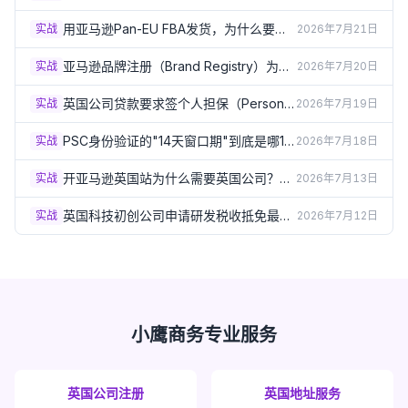
点：怎样才算"进展达标"？（2026）
用亚马逊Pan-EU FBA发货，为什么要在
实战
2026年7月21日
德法意西波5国注册VAT？（2026）
亚马逊品牌注册（Brand Registry）为什
实战
2026年7月20日
么必须要有英国商标？（2026）
英国公司贷款要求签个人担保（Personal
实战
2026年7月19日
Guarantee）？签之前必须了解的风险
（2026）
PSC身份验证的"14天窗口期"到底是哪14
实战
2026年7月18日
天？出生月份规则详解（2026）
开亚马逊英国站为什么需要英国公司？企
实战
2026年7月13日
业卖家资质要求详解（2026）
英国科技初创公司申请研发税收抵免最容
实战
2026年7月12日
易踩的5个坑（2026）
小鹰商务专业服务
英国公司注册
英国地址服务