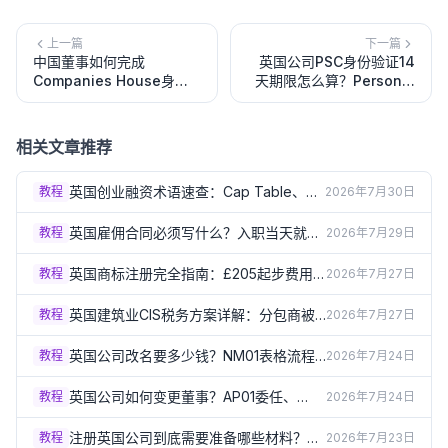
上一篇
下一篇
中国董事如何完成
英国公司PSC身份验证14
Companies House身份
天期限怎么算？Personal
验证？2026证件、One
Code提交与延期申请指南
Login与ACSP选择指南
相关文章推荐
英国创业融资术语速查：Cap Table、尽
教程
2026年7月30日
职调查、稀释到底是什么（2026）
英国雇佣合同必须写什么？入职当天就要
教程
2026年7月29日
给的书面声明清单（2026）
英国商标注册完全指南：£205起步费用
教程
2026年7月27日
和3-4个月流程详解（2026）
英国建筑业CIS税务方案详解：分包商被
教程
2026年7月27日
扣20%还是30%？（2026）
英国公司改名要多少钱？NM01表格流程
教程
2026年7月24日
和特别决议要求（2026）
英国公司如何变更董事？AP01委任、
教程
2026年7月24日
TM01卸任表格详解（2026）
注册英国公司到底需要准备哪些材料？完
教程
2026年7月23日