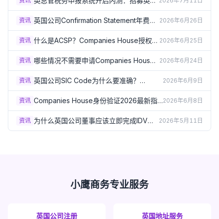
英总管税务申报系统开启内测：招募英国
资讯
2026年7月11日
会计师体验官，内测期间完全免费
（2026）
英国公司Confirmation Statement年费涨
资讯
2026年6月26日
到£50了？2026费用变化和省钱方法
什么是ACSP？Companies House授权代
资讯
2026年6月25日
理人是做什么的？普通用户实用指南
（2026）
哪些情况不需要申请Companies House
资讯
2026年6月24日
个人识别码？身份验证豁免和例外情况
（2026）
英国公司SIC Code为什么要准确？
资讯
2026年6月9日
dormant 99999、non-trading 74990、
贷款和申报被拒风险
Companies House身份验证2026最新指
资讯
2026年6月8日
南：董事、PSC、Personal Code和未验
证后果
为什么英国公司董事应该立即完成IDV验
资讯
2026年5月11日
证？2026年四大合规理由
小鹰商务专业服务
英国公司注册
英国地址服务