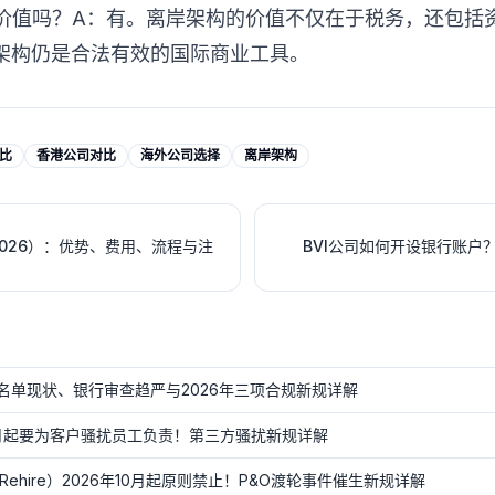
有价值吗？A：有。离岸架构的价值不仅在于税务，还包括
架构仍是合法有效的国际商业工具。
比
香港公司对比
海外公司选择
离岸架构
026）：优势、费用、流程与注
BVI公司如何开设银行账户
F灰名单现状、银行审查趋严与2026年三项合规新规详解
0月起要为客户骚扰员工负责！第三方骚扰新规详解
nd Rehire）2026年10月起原则禁止！P&O渡轮事件催生新规详解