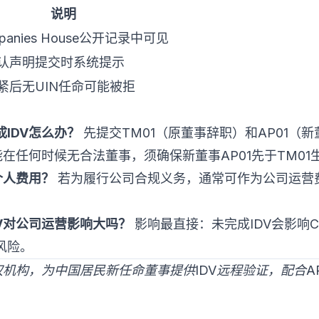
说明
panies House公开记录中可见
认声明提交时系统提示
紧后无UIN任命可能被拒
IDV怎么办？
先提交TM01（原董事辞职）和AP01（
能在任何时候无合法董事，须确保新董事AP01先于TM0
个人费用？
若为履行公司合规义务，通常可作为公司运营费
V对公司运营影响大吗？
影响最直接：未完成IDV会影响C
风险。
CSP授权机构，为中国居民新任命董事提供IDV远程验证，配合