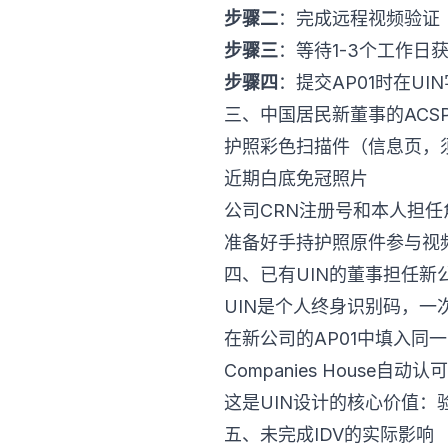
步骤二
：完成远程视频验证（
步骤三
：等待1-3个工作日获
步骤四
：提交AP01时在U
三、中国居民新董事的ACS
护照彩色扫描件（信息页，
近期白底免冠照片
公司CRN注册号和本人担任
准备好手持护照原件参与视
四、已有UIN的董事担任新
UIN是个人终身识别码，一
在新公司的AP01中填入同一
Companies House自
这是UIN设计的核心价值：
五、未完成IDV的实际影响