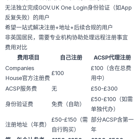
无法独立完成GOV.UK One Login身份验证（如App
反复失败）的用户
希望一站式解决注册+地址+后续合规的用户
非英国居民，需要专业机构协助处理远程注册事宜
费用对比
费用项目
自己注册
ACSP代理注册
Companies
£100（含在总费
£100
House官方注册费
用中）
ACSP服务费
无
£50-£300
£50-£100（如需
身份验证费
免费（自助）
单独代办）
£50-£150（需
部分ACSP含第一
注册地址（年费）
自行购买）
年