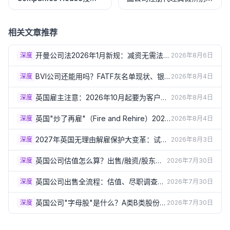
代理人是做什么的？普通用
选择标准（2026华语区指
户实用指南（2026）
南）
相关文章推荐
开曼公司法2026年1月新规：减资无需法院
深度
2026年8月6日
批准、可转LLC/本地公司详解
BVI公司还能用吗？FATF灰名单现状、银
深度
2026年8月4日
行审查趋严与2026年三项合规新规详解
英国雇主注意：2026年10月起要为客户骚
深度
2026年8月4日
扰员工负责！第三方骚扰新规详解
英国"炒了再雇"（Fire and Rehire）2026
深度
2026年8月4日
年10月起原则禁止！P&O渡轮事件催生新
规详解
2027年英国无理由解雇保护大变革：试用
深度
2026年8月3日
期6个月、赔偿上限取消，雇主现在就要准
备
英国公司估值怎么算？出售/融资/股东纠
深度
2026年7月30日
纷都需要它（2026）
英国公司出售全流程：估值、尽职调查和
深度
2026年7月30日
股份销售vs资产销售（2026）
英国公司"字母股"是什么？A类B类股份如
深度
2026年7月30日
何灵活分配分红权（2026）