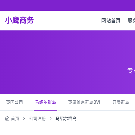
小鹰商务
网站首页
服
专
英国公司
马绍尔群岛
英属维京群岛BVI
开曼群岛
首页
公司注册
马绍尔群岛