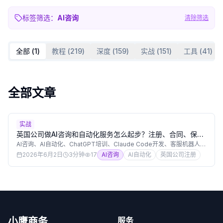
标签筛选：
AI咨询
清除筛选
全部 (
1
)
教程
(
219
)
深度
(
159
)
实战
(
151
)
工具
(
41
)
全部文章
实战
英国公司做AI咨询和自动化服务怎么起步？注册、合同、保
险、数据保护和收费模式
AI咨询、AI自动化、ChatGPT培训、Claude Code开发、客服机器人和
工作流集成正在成为热门英国公司业务。本文原创解释用英国Ltd做AI服
2026年6月2日
3分钟
17
AI咨询
AI自动化
英国公司注册
务公司的注册要点、SIC Code、服务合同、职业责任保险、客户数据、
软件订阅成本、收费模式和交付边界。
小鹰商务
服务