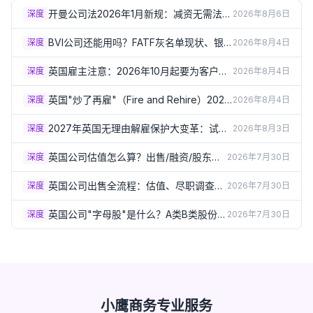
开曼公司法2026年1月新规：减资无需法院
深度
2026年8月6日
批准、可转LLC/本地公司详解
BVI公司还能用吗？FATF灰名单现状、银
深度
2026年8月4日
行审查趋严与2026年三项合规新规详解
英国雇主注意：2026年10月起要为客户骚
深度
2026年8月4日
扰员工负责！第三方骚扰新规详解
英国"炒了再雇"（Fire and Rehire）2026
深度
2026年8月4日
年10月起原则禁止！P&O渡轮事件催生新
规详解
2027年英国无理由解雇保护大变革：试用
深度
2026年8月3日
期6个月、赔偿上限取消，雇主现在就要准
备
英国公司估值怎么算？出售/融资/股东纠
深度
2026年7月30日
纷都需要它（2026）
英国公司出售全流程：估值、尽职调查和
深度
2026年7月30日
股份销售vs资产销售（2026）
英国公司"字母股"是什么？A类B类股份如
深度
2026年7月30日
何灵活分配分红权（2026）
小鹰商务专业服务