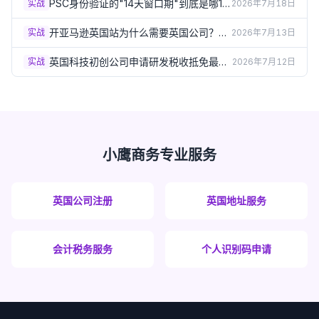
（2026）
PSC身份验证的"14天窗口期"到底是哪14
实战
2026年7月18日
天？出生月份规则详解（2026）
开亚马逊英国站为什么需要英国公司？企
实战
2026年7月13日
业卖家资质要求详解（2026）
英国科技初创公司申请研发税收抵免最容
实战
2026年7月12日
易踩的5个坑（2026）
小鹰商务专业服务
英国公司注册
英国地址服务
会计税务服务
个人识别码申请