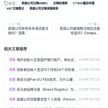
标签：
英国公司注销HMRC
注销前清税
CT600最后申报
VAT注销登记
英国公司注销流程税务
上一篇
下一篇
英国公司有债务未清还能注
英国公司被强制注销后还能
销吗？清算
恢复吗？Company
（Liquidation）流程和费
Restoration申请流程和费
用（2026）
用（2026）
相关文章推荐
海外创始人在英国开银行账户，地址证明
实战
2026年7月23日
总被拒？3个实操方案（2026）
创新者创始人签证12个月和24个月检查
实战
2026年7月22日
点：怎样才算"进展达标"？（2026）
用亚马逊Pan-EU FBA发货，为什么要在
实战
2026年7月21日
德法意西波5国注册VAT？（2026）
亚马逊品牌注册（Brand Registry）为什
实战
2026年7月20日
么必须要有英国商标？（2026）
英国公司贷款要求签个人担保（Personal
实战
2026年7月19日
Guarantee）？签之前必须了解的风险