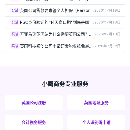
么必须要有英国商标？（2026）
英国公司贷款要求签个人担保（Personal
实战
2026年7月19日
Guarantee）？签之前必须了解的风险
（2026）
PSC身份验证的"14天窗口期"到底是哪14
实战
2026年7月18日
天？出生月份规则详解（2026）
开亚马逊英国站为什么需要英国公司？企
实战
2026年7月13日
业卖家资质要求详解（2026）
英国科技初创公司申请研发税收抵免最容
实战
2026年7月12日
易踩的5个坑（2026）
小鹰商务专业服务
英国公司注册
英国地址服务
会计税务服务
个人识别码申请