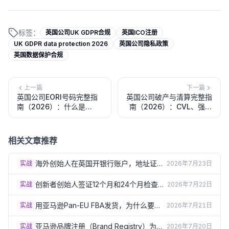
标签：
英国公司UK GDPR合规
英国ICO注册
UK GDPR data protection 2026
英国公司隐私政策
英国数据保护合规
上一篇
下一篇
英国公司EORI号码完整指
英国公司破产与清算完整指
南（2026）：什么是
南（2026）：CVL、强制
EORI、申请流程与进出口
清算、CVA与破产管理的区
清关必要性
别
相关文章推荐
海外创始人在英国开银行账户，地址证明
实战
2026年7月23日
总被拒？3个实操方案（2026）
创新者创始人签证12个月和24个月检查
实战
2026年7月22日
点：怎样才算"进展达标"？（2026）
用亚马逊Pan-EU FBA发货，为什么要在
实战
2026年7月21日
德法意西波5国注册VAT？（2026）
亚马逊品牌注册（Brand Registry）为什
实战
2026年7月20日