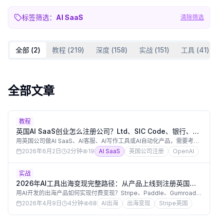
标签筛选：
AI SaaS
清除筛选
全部 (
2
)
教程
(
219
)
深度
(
158
)
实战
(
151
)
工具
(
41
)
全部文章
教程
英国AI SaaS创业怎么注册公司？Ltd、SIC Code、银行、
OpenAI成本和合规清单
用英国公司做AI SaaS、AI客服、AI写作工具或AI自动化产品，需要考虑
公司注册、SIC Code、注册地址、银行账户、OpenAI/Claude API成
2026年6月2日
2分钟
19
AI SaaS
英国公司注册
OpenAI
本、客户数据、订阅收入、VAT和合同条款。本文原创整理英国AI SaaS
创业的注册和运营清单。
实战
2026年AI工具出海变现完整路径：从产品上线到注册英国公
司开通Stripe全流程
用AI开发的出海产品如何实现付费变现？Stripe、Paddle、Gumroad的
开通条件是什么？注册英国有限公司是国内开发者国际化变现的最优路
2026年4月9日
4分钟
68
AI出海
出海变现
Stripe英国
径。本文详解从产品上线到英国公司注册、银行账户开立、Stripe接入
的完整变现流程。